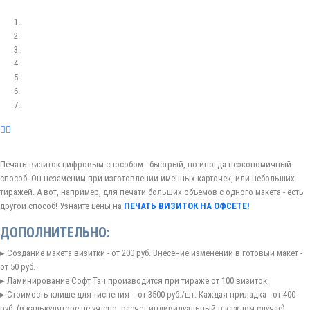
Печать визиток цифровым способом - быстрый, но иногда неэкономичный
способ. Он незаменим при изготовлении именных карточек, или небольших
тиражей. А вот, например, для печати больших объемов с одного макета - есть
другой способ! Узнайте цены на
ПЕЧАТЬ ВИЗИТОК НА ОФСЕТЕ!
ДОПОЛНИТЕЛЬНО:
▸ Создание макета визитки - от 200 руб. Внесение изменений в готовый макет -
от 50 руб.
▸ Ламинирование Софт Тач производится при тираже от 100 визиток.
▸ Стоимость клише для тиснения - от 3500 руб./шт. Каждая приладка - от 400
руб. (в калькуляторе не учтено, расчет индивидуальный в каждом случае)