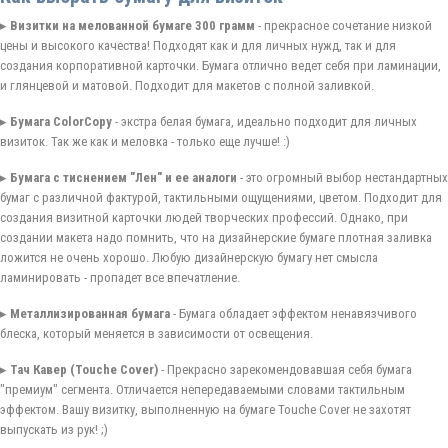
▸
Визитки на мелованной бумаге 300 грамм
- прекрасное сочетание низкой
цены и высокого качества! Подходят как и для личных нужд, так и для
создания корпоративной карточки. Бумага отлично ведет себя при ламинации,
и глянцевой и матовой. Подходит для макетов с полной заливкой.
▸
Бумага ColorCopy
- экстра белая бумага, идеально подходит для личных
визиток. Так же как и меловка - только еще лучше! :)
▸
Бумага с тиснением "Лен" и ее аналоги
- это огромный выбор нестандартных
бумаг с различной фактурой, тактильными ощущениями, цветом. Подходит для
создания визитной карточки людей творческих профессий. Однако, при
создании макета надо помнить, что на дизайнерские бумаге плотная заливка
ложится не очень хорошо. Любую дизайнерскую бумагу нет смысла
ламинировать - пропадет все впечатление.
▸
Металлизированная бумага
- Бумага обладает эффектом ненавязчивого
блеска, который меняется в зависимости от освещения.
▸
Тач Кавер (Touche Cover)
- Прекрасно зарекомендовавшая себя бумага
"премиум" сегмента. Отличается непередаваемыми словами тактильным
эффектом. Вашу визитку, выполненную на бумаге Touche Cover не захотят
выпускать из рук! ;)