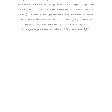
выдаваемая калькулятором могла устареть (причём
как в плюс от рассчитанной итоговой суммы, так и в
минус). Настоятельно рекомендуем связаться с нами
любым удобным для Вас способом для уточнения
информации о цене на ту или иную услугу.
Все цены указаны в рублях РФ с учетом НДС.
ВИЗИТКИ
ЦВЕТНАЯ ПЕЧАТЬ
ЧБ ПЕЧАТЬ
ЛИСТОВКИ А6, А5, А4
ЕВРОБУКЛЕТЫ, ЛИФЛЕТЫ
НАКЛЕЙКИ
БЛОКНОТЫ
ПРЕЗЕНТАЦИИ, ОТЧЕТЫ
КАЛЕНДАРИ КВАРТАЛЬНЫЕ
ГРАМОТЫ, СЕРТИФИКАТЫ
ЛАМИНАЦИЯ ДОКУМЕНТОВ
ПЕЧАТЬ НА КАЛЬКЕ
ДИПЛОМНЫЕ РАБОТЫ
ДИССЕРТАЦИИ
ПЕЧАТЬ АВТОРЕФЕРАТОВ